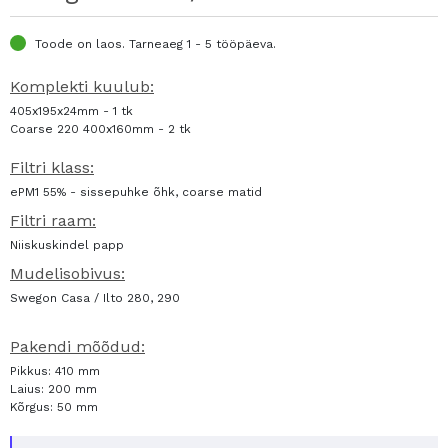
Toode on laos. Tarneaeg 1 - 5 tööpäeva.
Komplekti kuulub:
405x195x24mm - 1 tk
Coarse 220 400x160mm - 2 tk
Filtri klass:
ePM1 55% - sissepuhke õhk, coarse matid
Filtri raam:
Niiskuskindel papp
Mudelisobivus:
Swegon Casa / Ilto 280, 290
Pakendi mõõdud:
Pikkus: 410 mm
Laius: 200 mm
Kõrgus: 50 mm