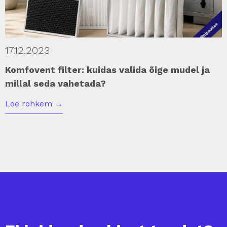
17.12.2023
Komfovent filter: kuidas valida õige mudel ja
millal seda vahetada?
Loe rohkem
→