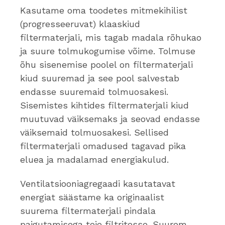
Kasutame oma toodetes mitmekihilist
(progresseeruvat) klaaskiud
filtermaterjali, mis tagab madala rõhukao
ja suure tolmukogumise võime. Tolmuse
õhu sisenemise poolel on filtermaterjali
kiud suuremad ja see pool salvestab
endasse suuremaid tolmuosakesi.
Sisemistes kihtides filtermaterjali kiud
muutuvad väiksemaks ja seovad endasse
väiksemaid tolmuosakesi. Sellised
filtermaterjali omadused tagavad pika
eluea ja madalamad energiakulud.
Ventilatsiooniagregaadi kasutatavat
energiat säästame ka originaalist
suurema filtermaterjali pindala
paigutamisega teie filtritesse. Suurem