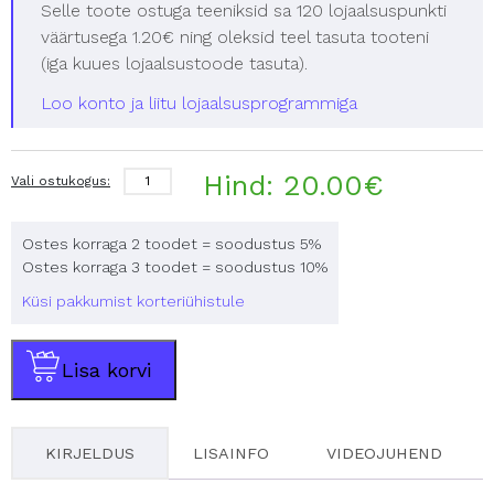
Selle toote ostuga teeniksid sa 120 lojaalsuspunkti
väärtusega 1.20€ ning oleksid teel tasuta tooteni
(iga kuues lojaalsustoode tasuta).
Loo konto ja liitu lojaalsusprogrammiga
Swegon
Hind:
20.00
€
Vali ostukogus:
Casa
/
Ilto
Ostes korraga 2 toodet = soodustus 5%
290
Ostes korraga 3 toodet = soodustus 10%
kogus
Küsi pakkumist korteriühistule
Lisa korvi
KIRJELDUS
LISAINFO
VIDEOJUHEND