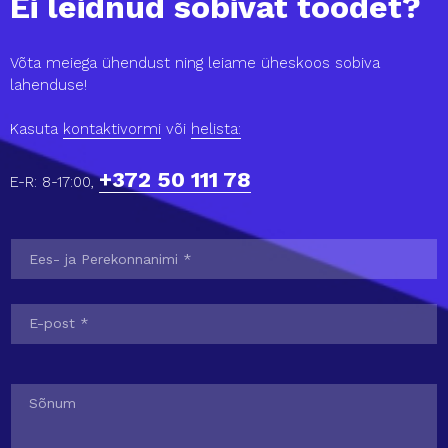
Ei leidnud sobivat toodet?
Võta meiega ühendust ning leiame üheskoos sobiva
lahenduse!
Kasuta
kontaktivormi
või
helista:
+372 50 111 78
E-R: 8-17:00,