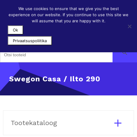
Skip
info@filtripood.ee
+372 50 111 78
to
We use cookies to ensure that we give you the best
content
experience on our website. If you continue to use this site we
will assume that you are happy with it.
Ok
Privaatsuspoliitika
Search Button
Search
for:
Swegon Casa / Ilto 290
Tootekataloog