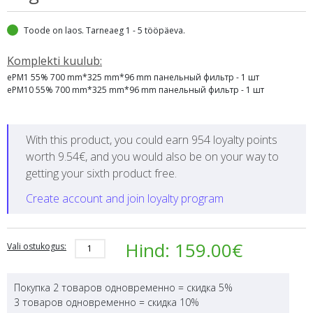
Toode on laos. Tarneaeg 1 - 5 tööpäeva.
Komplekti kuulub:
ePM1 55% 700 mm*325 mm*96 mm панельный фильтр - 1 шт
ePM10 55% 700 mm*325 mm*96 mm панельный фильтр - 1 шт
With this product, you could earn 954 loyalty points
worth 9.54€, and you would also be on your way to
getting your sixth product free.
Create account and join loyalty program
Rego
Hind:
159.00
€
Vali ostukogus:
900
H
quantity
Покупка 2 товаров одновременно = скидка 5%
3 товаров одновременно = скидка 10%