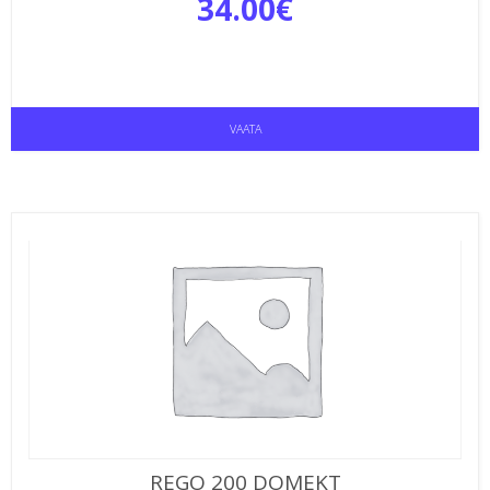
34.00
€
VAATA
REGO 200 DOMEKT