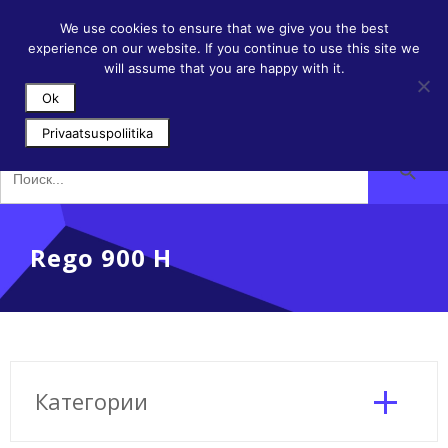
Skip
info@filtripood.ee
+372 50 111 78
to
We use cookies to ensure that we give you the best
content
experience on our website. If you continue to use this site we
will assume that you are happy with it.
Ok
Privaatsuspoliitika
Search Button
Search
for:
Rego 900 H
Категории